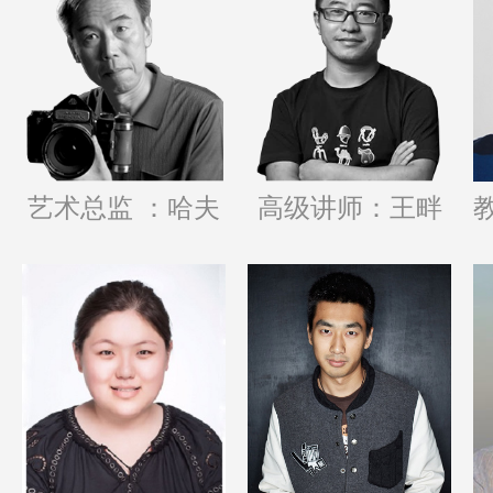
艺术总监 ：哈夫
高级讲师：王畔