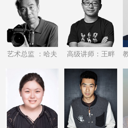
艺术总监 ：哈夫
高级讲师：王畔