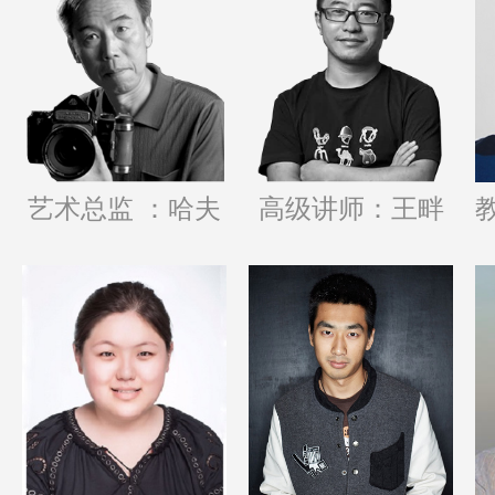
艺术总监 ：哈夫
高级讲师：王畔